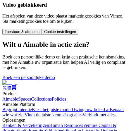
Video geblokkeerd
Het afspelen van deze video plaatst marketingcookies van Vimeo.
Sta marketingcookies toe om te kijken.
Toestaan & afspelen
Cookie-instellingen
Wilt u Aimable in actie zien?
Boek een persoonlijke demo en krijg een praktische kennismaking
met hoe Aimable uw organisatie kan helpen AI veilig en compliant
te gebruiken.
Boek een persoonlijke demo
Product
Aimable
Spaces
Collections
Policies
Aimable Platform
Begrijpt intentie
Kiest het juiste model
Dwingt uw beleid af
Bepaalt
wie wat ziet
Vindt de juiste kennis
Logt alles
Verbindt met alles
Oplossingen
Banken & Verzekeringen
Human Resources
Venture Capital &
Private Equity
Energie & Nutsbedrijven
Luchtvaart & Defensie