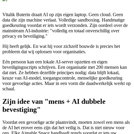
Vitalik Buterin draait AI op zijn eigen laptop. Geen cloud. Geen
data die zijn machine verlaat. Volledige sandboxing. Handmatige
goedkeuring voordat er iets wordt verzonden. Zijn oordeel over de
mainstream AI-industrie: "volledig en totaal onverschillig over
privacy en beveiliging."
Hij heeft gelijk. En wat hij voor zichzelf bouwde is precies het
probleem dat wij oplossen voor organisaties.
Eén persoon kan een lokale AI-server opzetten en eigen
beveiligingsscripts schrijven. Een organisatie met 200 mensen kan
dat niet. Ze hebben dezelfde principes nodig: data blijft lokaal,
keuze van AI-model, toegangscontrole, menselijke goedkeuring
voor gevoelige acties. Maar in een vorm die daadwerkelijk werkt op
schaal.
Zijn idee van "mens + AI dubbele
bevestiging"
Voordat een gevoelige actie plaatsvindt, moeten zowel een mens als
de AI het erover eens zijn dat het veilig is. Dat is niet nieuw voor
ons. Elke Aimable Space handhaaft regels voordat er iets uw