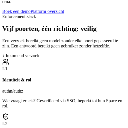
erna.
Boek een demo
Platform-overzicht
Enforcement-stack
Vijf poorten
, één richting: veilig
Een verzoek bereikt geen model zonder elke poort gepasseerd te
zijn. Een antwoord bereikt geen gebruiker zonder hetzelfde.
↓
Inkomend verzoek
L
1
Identiteit & rol
authn/authz
Wie vraagt er iets? Geverifieerd via SSO, beperkt tot hun Space en
rol.
L
2