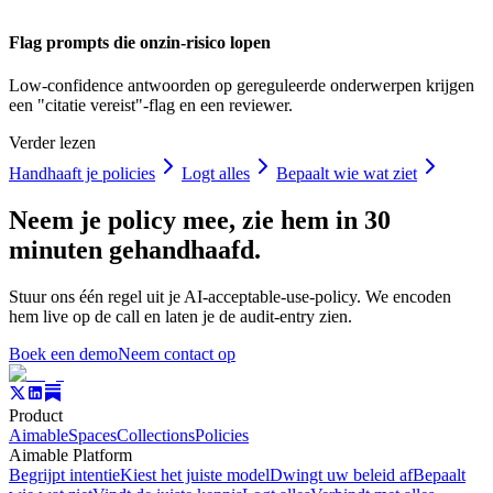
Flag prompts die onzin-risico lopen
Low-confidence antwoorden op gereguleerde onderwerpen krijgen
een "citatie vereist"-flag en een reviewer.
Verder lezen
Handhaaft je policies
Logt alles
Bepaalt wie wat ziet
Neem je policy mee, zie hem in 30
minuten gehandhaafd.
Stuur ons één regel uit je AI-acceptable-use-policy. We encoden
hem live op de call en laten je de audit-entry zien.
Boek een demo
Neem contact op
Product
Aimable
Spaces
Collections
Policies
Aimable Platform
Begrijpt intentie
Kiest het juiste model
Dwingt uw beleid af
Bepaalt