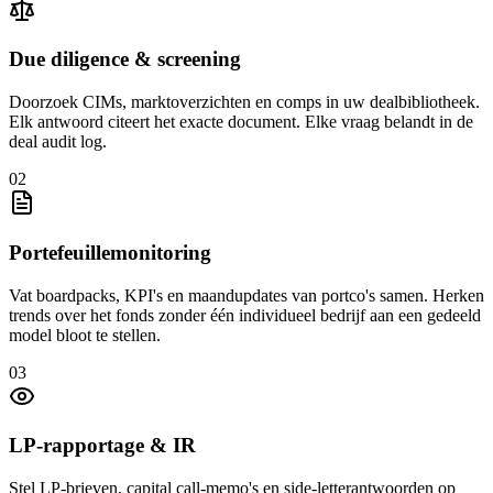
Due diligence & screening
Doorzoek CIMs, marktoverzichten en comps in uw dealbibliotheek.
Elk antwoord citeert het exacte document. Elke vraag belandt in de
deal audit log.
02
Portefeuillemonitoring
Vat boardpacks, KPI's en maandupdates van portco's samen. Herken
trends over het fonds zonder één individueel bedrijf aan een gedeeld
model bloot te stellen.
03
LP-rapportage & IR
Stel LP-brieven, capital call-memo's en side-letterantwoorden op