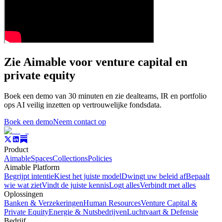
Zie Aimable voor venture capital en
private equity
Boek een demo van 30 minuten en zie dealteams, IR en portfolio
ops AI veilig inzetten op vertrouwelijke fondsdata.
Boek een demo
Neem contact op
Product
Aimable
Spaces
Collections
Policies
Aimable Platform
Begrijpt intentie
Kiest het juiste model
Dwingt uw beleid af
Bepaalt
wie wat ziet
Vindt de juiste kennis
Logt alles
Verbindt met alles
Oplossingen
Banken & Verzekeringen
Human Resources
Venture Capital &
Private Equity
Energie & Nutsbedrijven
Luchtvaart & Defensie
Bedrijf